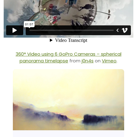
360° Video using 6 GoPro Cameras – spherical
panorama timelapse
from
j0n4s
on
Vimeo
.