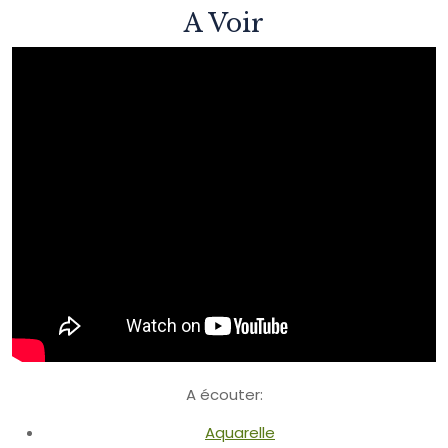
A Voir
A écouter:
Aquarelle