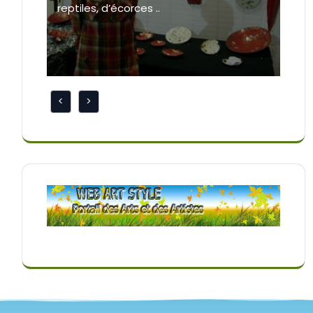
reptiles, d’écorces ..
<
>