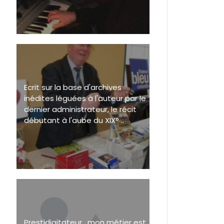
Ecrit sur la base d'archives
inédites léguées à l'auteur par le
dernier administrateur, le récit
débutant à l'aube du XIX° ..
Prestidigitateur , mon métier est