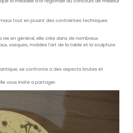
 que la médaille d’or régionale du concours de meilleur
des émaux tout en jouant des contraintes techniques
t la vie en général, elle crée dans de nombreux
ux, vasques, mobiles l’art de la table et la sculpture.
omantique, se confronte a des aspects brutes et
elle vous invite a partager.