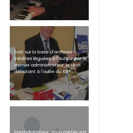
Ecrit sur la base d'archives
inédites léguées à l'auteur par le
dernier administrateur, le récit
débutant à l'aube du XIX° ..
Prestidigitateur , mon métier est